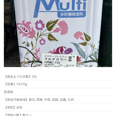
【発送までの日数】3日
【容量】16.0 Kg
黒系統
【発送可能地域】東北, 関東, 中部, 四国, 近畿, 九州
【溶剤】水性
【塗料の艶】艶ナシ