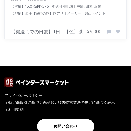
【容量】15.0 Kg
KP-376
【発送可能地域】中部, 四国, 近畿
【溶剤】水性
【塗料の艶】艶アリ
【メーカー】関西ペイント
【発送までの日数】1日
【色】茶
¥9,000
プライバシーポリシー
特定商取引に基づく表記および古物営業法の規定に基づく表示
利用規約
お問い合わせ