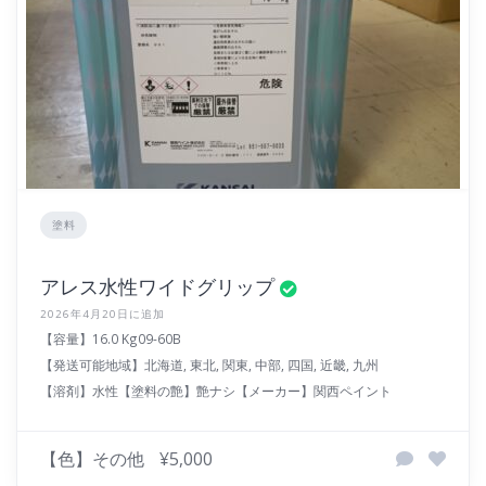
塗料
アレス水性ワイドグリップ
2026年4月20日に追加
【容量】16.0 Kg
09-60B
【発送可能地域】北海道, 東北, 関東, 中部, 四国, 近畿, 九州
【溶剤】水性
【塗料の艶】艶ナシ
【メーカー】関西ペイント
【色】その他
¥5,000