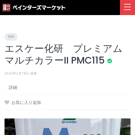
Skip
to
content
塗料
エスケー化研 プレミアム
マルチカラーII PMC115
2026年2月7日に追加
詳細
お気に入り追加