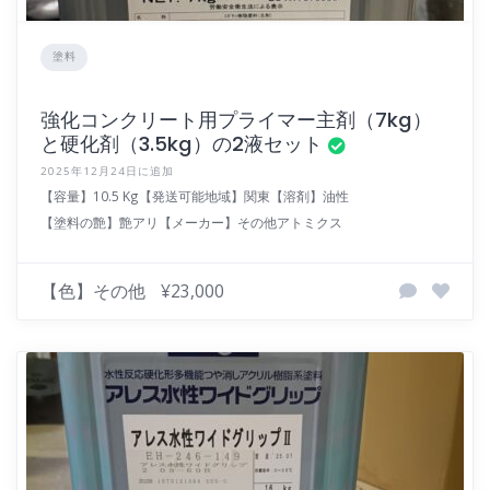
塗料
強化コンクリート用プライマー主剤（7kg）
と硬化剤（3.5kg）の2液セット
2025年12月24日に追加
【容量】10.5 Kg
【発送可能地域】関東
【溶剤】油性
【塗料の艶】艶アリ
【メーカー】その他
アトミクス
【色】その他
¥23,000